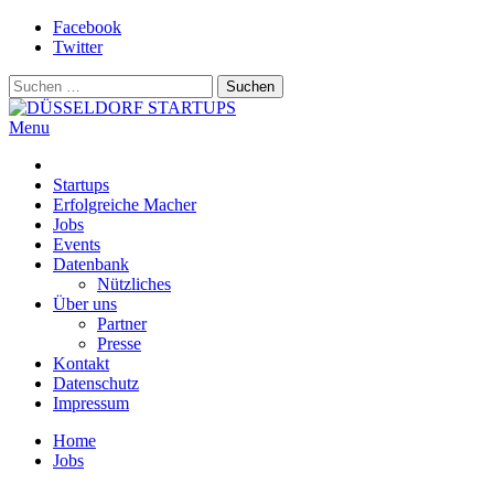
Skip
Facebook
to
Twitter
content
Suchen
nach:
Menu
DÜSSELDORF STARTUPS
Alles rund um die Startupszene bei uns in Düsseldorf und dem
ganzen Rheinland
Startups
Erfolgreiche Macher
Jobs
Events
Datenbank
Nützliches
Über uns
Partner
Presse
Kontakt
Datenschutz
Impressum
Home
Jobs