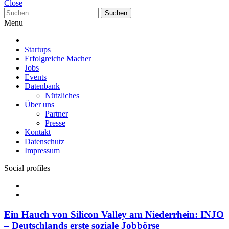
Close
Suchen
nach:
Menu
Startups
Erfolgreiche Macher
Jobs
Events
Datenbank
Nützliches
Über uns
Partner
Presse
Kontakt
Datenschutz
Impressum
Social profiles
Facebook
Twitter
Ein Hauch von Silicon Valley am Niederrhein: INJO
– Deutschlands erste soziale Jobbörse