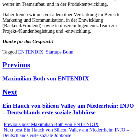
weiter im Teamaufbau und in der Produktentwicklung.
Daher freuen wir uns vor allem über Verstärkung im Bereich
Marketing und Kommunikation, in der Entwicklung
(Backend/Frontend) sowie in unserem Ingenieurs-Team zur
Projekt-/Kundenbegleitung und -entwicklung.
Danke für das Gespräch!
Tagged
ENTENDIX
,
Startups Bonn
Beitragsnavigation
Previous
Previous
Maximilian Both von ENTENDIX
post:
Next
Next
Ein Hauch von Silicon Valley am Niederrhein: INJO
post:
– Deutschlands erste soziale Jobbörse
Previous post
Maximilian Both von ENTENDIX
Next post
Ein Hauch von Silicon Valley am Niederrhein: INJO –
Deutschlands erste soziale Jobbörse