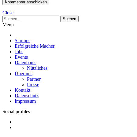
Close
Suchen
nach:
Menu
Startups
Erfolgreiche Macher
Jobs
Events
Datenbank
Nützliches
Über uns
Partner
Presse
Kontakt
Datenschutz
Impressum
Social profiles
Facebook
Twitter