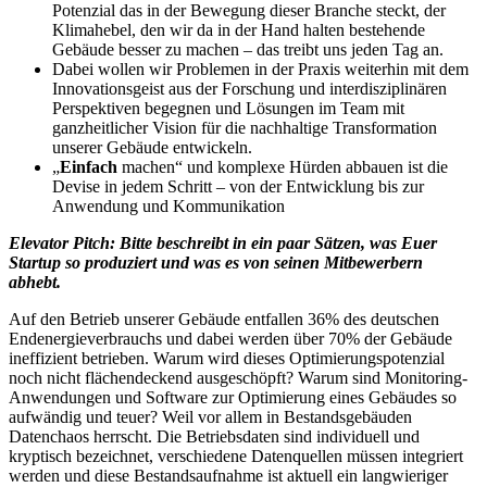
Potenzial das in der Bewegung dieser Branche steckt, der
Klimahebel, den wir da in der Hand halten bestehende
Gebäude besser zu machen – das treibt uns jeden Tag an.
Dabei wollen wir Problemen in der Praxis weiterhin mit dem
Innovationsgeist aus der Forschung und interdisziplinären
Perspektiven begegnen und Lösungen im Team mit
ganzheitlicher Vision für die nachhaltige Transformation
unserer Gebäude entwickeln.
„
Einfach
machen“ und komplexe Hürden abbauen ist die
Devise in jedem Schritt – von der Entwicklung bis zur
Anwendung und Kommunikation
Elevator Pitch: Bitte beschreibt in ein paar Sätzen, was Euer
Startup so produziert und was es von seinen Mitbewerbern
abhebt.
Auf den Betrieb unserer Gebäude entfallen 36% des deutschen
Endenergieverbrauchs und dabei werden über 70% der Gebäude
ineffizient betrieben. Warum wird dieses Optimierungspotenzial
noch nicht flächendeckend ausgeschöpft? Warum sind Monitoring-
Anwendungen und Software zur Optimierung eines Gebäudes so
aufwändig und teuer? Weil vor allem in Bestandsgebäuden
Datenchaos herrscht. Die Betriebsdaten sind individuell und
kryptisch bezeichnet, verschiedene Datenquellen müssen integriert
werden und diese Bestandsaufnahme ist aktuell ein langwieriger