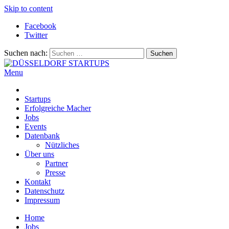
Skip to content
Facebook
Twitter
Suchen nach:
Menu
DÜSSELDORF STARTUPS
Alles rund um die Startupszene bei uns in Düsseldorf und dem
ganzen Rheinland
Startups
Erfolgreiche Macher
Jobs
Events
Datenbank
Nützliches
Über uns
Partner
Presse
Kontakt
Datenschutz
Impressum
Home
Jobs