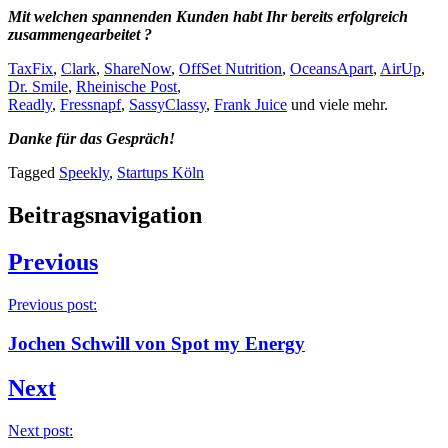
Mit welchen spannenden Kunden habt Ihr bereits erfolgreich
zusammengearbeitet ?
TaxFix
,
Clark
,
ShareNow
,
OffSet Nutrition
,
OceansApart
,
AirUp
,
Dr. Smile
,
Rheinische Post
,
Readly
,
Fressnapf
,
SassyClassy
,
Frank Juice
und viele mehr.
Danke für das Gespräch!
Tagged
Speekly
,
Startups Köln
Beitragsnavigation
Previous
Previous post:
Jochen Schwill von Spot my Energy
Next
Next post: