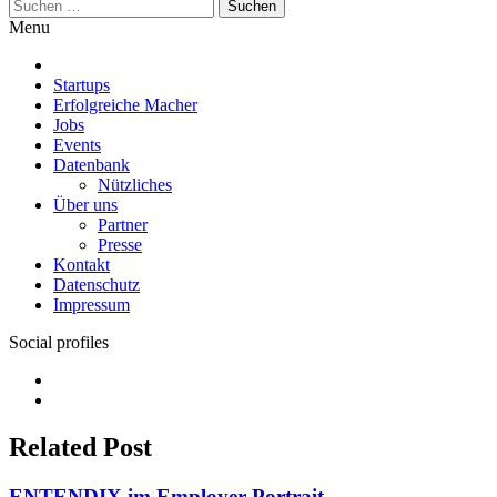
Suchen
nach:
Menu
Startups
Erfolgreiche Macher
Jobs
Events
Datenbank
Nützliches
Über uns
Partner
Presse
Kontakt
Datenschutz
Impressum
Social profiles
Facebook
Twitter
Related Post
ENTENDIX im Employer Portrait