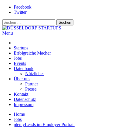
Skip
Facebook
to
Twitter
content
Suchen
nach:
Menu
DÜSSELDORF STARTUPS
Alles rund um die Startupszene bei uns in Düsseldorf und dem ganze
Startups
Erfolgreiche Macher
Jobs
Events
Datenbank
Nützliches
Über uns
Partner
Presse
Kontakt
Datenschutz
Impressum
Home
Jobs
plentyLeads im Employer Portrait