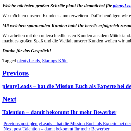
Welche nächsten großen Schritte plant Ihr demnächst für
plentyLe
Wir möchten unseren Kundenstamm erweitern. Dafür benötigen wir er
Mit welchen spannenden Kunden habt Ihr bereits erfolgreich zusa
Wir arbeiten mit den unterschiedlichsten Kunden aus dem Mittelstand.
macht es großen Spaß und die Vielfalt unserer Kunden wollen wir unb
Danke für das Gespräch!
Tagged
plentyLeads
,
Startups Köln
Beitragsnavigation
Previous
Previous
plentyLeads – hat die Mission Euch als Experte bei d
post:
Next
Next
Talention – damit bekommt Ihr mehr Bewerber
post:
Previous post
plentyLeads – hat die Mission Euch als Experte bei der
Next post
Talention – damit bekommt Ihr mehr Bewerber