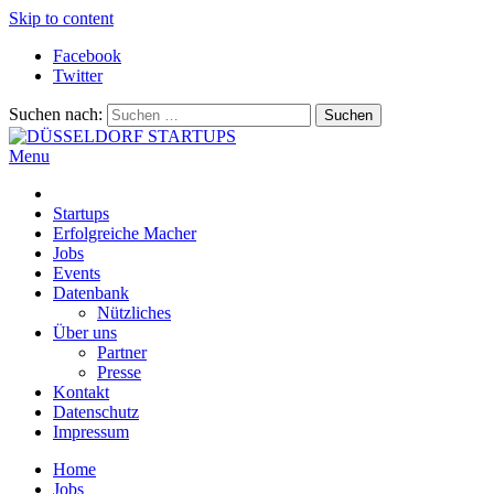
Skip to content
Facebook
Twitter
Suchen nach:
Menu
DÜSSELDORF STARTUPS
Alles rund um die Startupszene bei uns in Düsseldorf und dem
ganzen Rheinland
Startups
Erfolgreiche Macher
Jobs
Events
Datenbank
Nützliches
Über uns
Partner
Presse
Kontakt
Datenschutz
Impressum
Home
Jobs