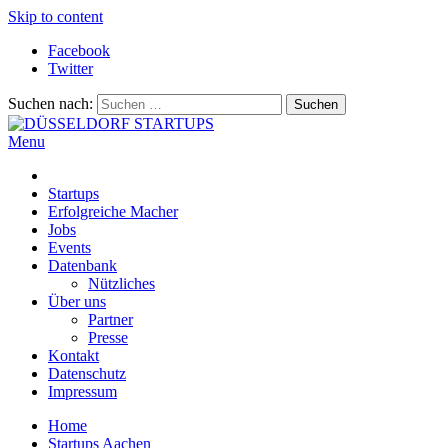
Skip to content
Facebook
Twitter
Suchen nach:
Menu
DÜSSELDORF STARTUPS
Alles rund um die Startupszene bei uns in Düsseldorf und dem
ganzen Rheinland
Startups
Erfolgreiche Macher
Jobs
Events
Datenbank
Nützliches
Über uns
Partner
Presse
Kontakt
Datenschutz
Impressum
Home
Startups Aachen