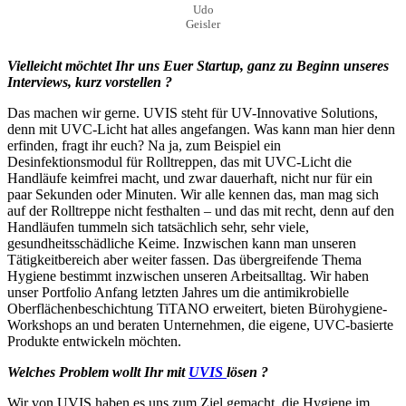
Udo
Geisler
Vielleicht möchtet Ihr uns Euer Startup, ganz zu Beginn unseres
Interviews, kurz vorstellen ?
Das machen wir gerne. UVIS steht für UV-Innovative Solutions,
denn mit UVC-Licht hat alles angefangen. Was kann man hier denn
erfinden, fragt ihr euch? Na ja, zum Beispiel ein
Desinfektionsmodul für Rolltreppen, das mit UVC-Licht die
Handläufe keimfrei macht, und zwar dauerhaft, nicht nur für ein
paar Sekunden oder Minuten. Wir alle kennen das, man mag sich
auf der Rolltreppe nicht festhalten – und das mit recht, denn auf den
Handläufen tummeln sich tatsächlich sehr, sehr viele,
gesundheitsschädliche Keime. Inzwischen kann man unseren
Tätigkeitbereich aber weiter fassen. Das übergreifende Thema
Hygiene bestimmt inzwischen unseren Arbeitsalltag. Wir haben
unser Portfolio Anfang letzten Jahres um die antimikrobielle
Oberflächenbeschichtung TiTANO erweitert, bieten Bürohygiene-
Workshops an und beraten Unternehmen, die eigene, UVC-basierte
Produkte entwickeln möchten.
Welches Problem wollt Ihr mit
UVIS
lösen ?
Wir von UVIS haben es uns zum Ziel gemacht, die Hygiene im