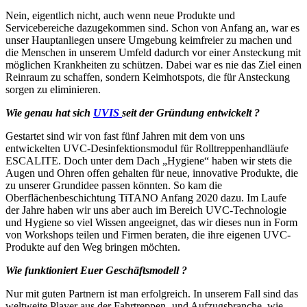
Nein, eigentlich nicht, auch wenn neue Produkte und
Servicebereiche dazugekommen sind. Schon von Anfang an, war es
unser Hauptanliegen unsere Umgebung keimfreier zu machen und
die Menschen in unserem Umfeld dadurch vor einer Ansteckung mit
möglichen Krankheiten zu schützen. Dabei war es nie das Ziel einen
Reinraum zu schaffen, sondern Keimhotspots, die für Ansteckung
sorgen zu eliminieren.
Wie genau hat sich
UVIS
seit der Gründung entwickelt ?
Gestartet sind wir von fast fünf Jahren mit dem von uns
entwickelten UVC-Desinfektionsmodul für Rolltreppenhandläufe
ESCALITE. Doch unter dem Dach „Hygiene“ haben wir stets die
Augen und Ohren offen gehalten für neue, innovative Produkte, die
zu unserer Grundidee passen könnten. So kam die
Oberflächenbeschichtung TiTANO Anfang 2020 dazu. Im Laufe
der Jahre haben wir uns aber auch im Bereich UVC-Technologie
und Hygiene so viel Wissen angeeignet, das wir dieses nun in Form
von Workshops teilen und Firmen beraten, die ihre eigenen UVC-
Produkte auf den Weg bringen möchten.
Wie funktioniert Euer Geschäftsmodell ?
Nur mit guten Partnern ist man erfolgreich. In unserem Fall sind das
weltweite Player aus der Fahrtreppen- und Aufzugsbranche, wie