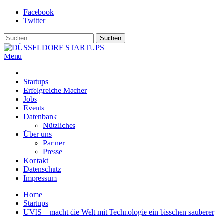
Skip
Facebook
to
Twitter
content
Suchen
nach:
Menu
DÜSSELDORF STARTUPS
Alles rund um die Startupszene bei uns in Düsseldorf und dem
ganzen Rheinland
Startups
Erfolgreiche Macher
Jobs
Events
Datenbank
Nützliches
Über uns
Partner
Presse
Kontakt
Datenschutz
Impressum
Home
Startups
UVIS – macht die Welt mit Technologie ein bisschen sauberer