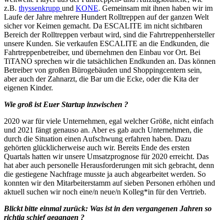
z.B.
thyssenkrupp
und
KONE
. Gemeinsam mit ihnen haben wir im
Laufe der Jahre mehrere Hundert Rolltreppen auf der ganzen Welt
sicher vor Keimen gemacht. Da ESCALITE im nicht sichtbaren
Bereich der Rolltreppen verbaut wird, sind die Fahrtreppenhersteller
unsere Kunden. Sie verkaufen ESCALITE an die Endkunden, die
Fahrtreppenbetreiber, und übernehmen den Einbau vor Ort. Bei
TiTANO sprechen wir die tatsächlichen Endkunden an. Das können
Betreiber von großen Bürogebäuden und Shoppingcentern sein,
aber auch der Zahnarzt, die Bar um die Ecke, oder die Kita der
eigenen Kinder.
Wie groß ist Euer Startup inzwischen ?
2020 war für viele Unternehmen, egal welcher Größe, nicht einfach
und 2021 fängt genauso an. Aber es gab auch Unternehmen, die
durch die Situation einen Aufschwung erfahren haben. Dazu
gehörten glücklicherweise auch wir. Bereits Ende des ersten
Quartals hatten wir unsere Umsatzprognose für 2020 erreicht. Das
hat aber auch personelle Herausforderungen mit sich gebracht, denn
die gestiegene Nachfrage musste ja auch abgearbeitet werden. So
konnten wir den Mitarbeiterstamm auf sieben Personen erhöhen und
aktuell suchen wir noch eine/n neue/n Kolleg*in für den Vertrieb.
Blickt bitte einmal zurück: Was ist in den vergangenen Jahren so
richtig schief gegangen ?