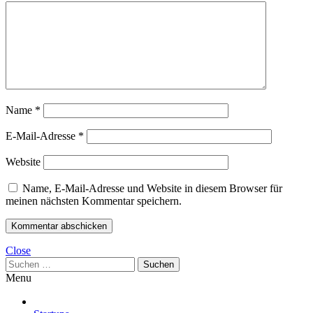
Name
*
E-Mail-Adresse
*
Website
Name, E-Mail-Adresse und Website in diesem Browser für
meinen nächsten Kommentar speichern.
Close
Suchen
nach:
Menu