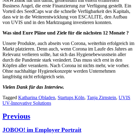
NRW.Bank hat uns damit, gemeinsam mit einem erfahrenen
Business Angel, die erste Finanzierung zur Verfügung gestellt. Ein
Vorteil des SeedCaps war die schnelle Verfügbarkeit des Kapitals,
dass wir in die Weiterentwicklung von ESCALITE, den Aufbau
von UVIS und in den Marktzugang investieren konnten.
Was sind Eure Pläne und Ziele für die nächsten 12 Monate ?
Unsere Produkte, auch abseits von Corona, weiterhin erfolgreich im
Markt platzieren. Denn auch, wenn Corona im Laufe des Jahres an
Relevanz verlieren sollte, hat sich das Hygienebewusstsein aller
durch die Pandemie stark verändert. Das muss sich erst in den
Köpfen aller verankern. Nach Corona ist nichts mehr, wie vorher.
Ohne nachhaltige Hygienekonzepte werden Unternehmen
langfristig nicht erfolgreich sein.
Vielen Dank für das Interview.
Tagged
Katharina Obladen
,
Startups Köln
,
Tanja Zirnstein
,
UVIS
UV-Innovative Solutions
Beitragsnavigation
Previous
Previous
JOBOO! im Employer Portrait
post: