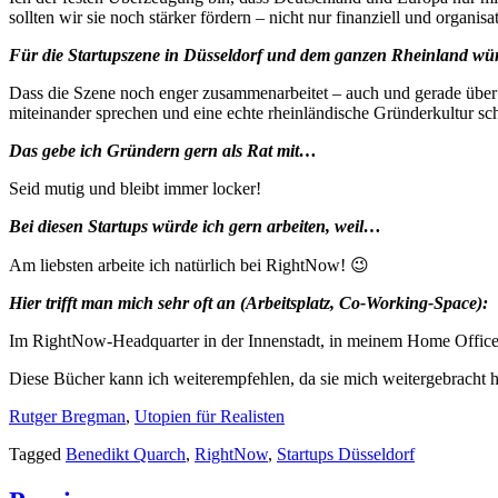
sollten wir sie noch stärker fördern – nicht nur finanziell und organ
Für die Startupszene in Düsseldorf und dem ganzen Rheinland w
Dass die Szene noch enger zusammenarbeitet – auch und gerade über d
miteinander sprechen und eine echte rheinländische Gründerkultur sc
Das gebe ich Gründern gern als Rat mit…
Seid mutig und bleibt immer locker!
Bei diesen Startups würde ich gern arbeiten, weil…
Am liebsten arbeite ich natürlich bei RightNow! 😉
Hier trifft man mich sehr oft an (Arbeitsplatz, Co-Working-Space):
Im RightNow-Headquarter in der Innenstadt, in meinem Home Offic
Diese Bücher kann ich weiterempfehlen, da sie mich weitergebracht 
Rutger Bregman
,
Utopien für Realisten
Tagged
Benedikt Quarch
,
RightNow
,
Startups Düsseldorf