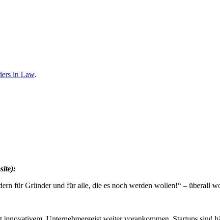
ders in Law
.
ite):
ern für Gründer und für alle, die es noch werden wollen!“ – überall wo
it innovativem Unternehmergeist weiter vorankommen. Startups sind h