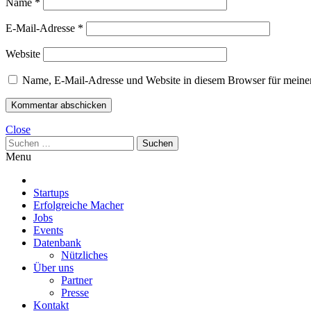
Name
*
E-Mail-Adresse
*
Website
Name, E-Mail-Adresse und Website in diesem Browser für meine
Close
Suchen
nach:
Menu
Startups
Erfolgreiche Macher
Jobs
Events
Datenbank
Nützliches
Über uns
Partner
Presse
Kontakt