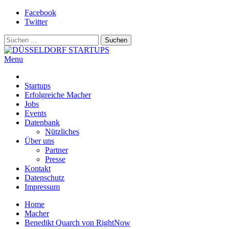
Skip
Facebook
to
Twitter
content
Suchen
nach:
Menu
DÜSSELDORF STARTUPS
Alles rund um die Startupszene bei uns in Düsseldorf und dem ganze
Startups
Erfolgreiche Macher
Jobs
Events
Datenbank
Nützliches
Über uns
Partner
Presse
Kontakt
Datenschutz
Impressum
Home
Macher
Benedikt Quarch von RightNow