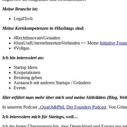
Meine Branche ist:
LegalTech
Meine Kernkompetenzen in #Hashtags sind:
#RechtInnovativGestalten
#JuraUndUnternehmertumVerbinden => Meine
Initiative Foun
#Vollgas.
Ich bin interessiert an:
Startup Ideen
Kooperationen
Beratung geben
Austausch mit anderen Startups / Gründern
Events
Hier erfährt man mehr über mich und meine Aktivitäten (Blog, Webs
In unserem Podcast „
Quarch&Phil. Der Founders Podcast
. Von Gründ
Ich interessiere mich für Startups, weil…
Ich der festen Überzeugung bin, dass Deutschland und Europa nur m