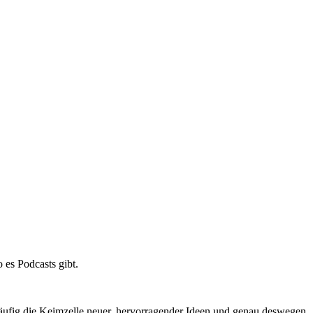
 es Podcasts gibt.
äufig die Keimzelle neuer, hervorragender Ideen und genau deswegen