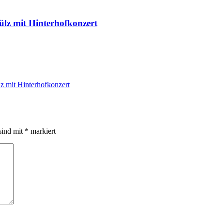
ülz mit Hinterhofkonzert
z mit Hinterhofkonzert
sind mit
*
markiert