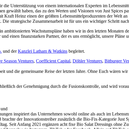
r die Unterstützung von einem internationalen Experten im Lebensmitte
en gewählt haben, das zu den Werten und Visionen von Just Spices pa
raft Heinz einen der größten Lebensmittelproduzenten der Welt an uns
 Die strategische Zusammenarbeit ist für uns ein wichtiger Schritt nac
hin ambitionierten Wachstumspläne haben wir in den letzten Monaten den
d einen finanzstarken Partner, der es uns ermöglicht, unsere Pläne um
.
und der
Kanzlei Latham & Watkins
begleitet.
ve Season Ventures
,
Coefficient Capital
,
Döhler Ventures
,
Bitburger Ve
beit und die gemeinsame Reise der letzten Jahre. Ohne Euch wären wir 
hließlich der Genehmigung durch die Fusionskontrolle, und wird voraus
r und
ungen inspiriert das Unternehmen sowohl online als auch im Lebensmit
8 brachte der Innovationstreiber zusätzlich die Bio-Fix-Kategorie Jus
ag. Seit Anfang 2021 ergänzen acht fixe Bio Salat Dressings ohne Zusa