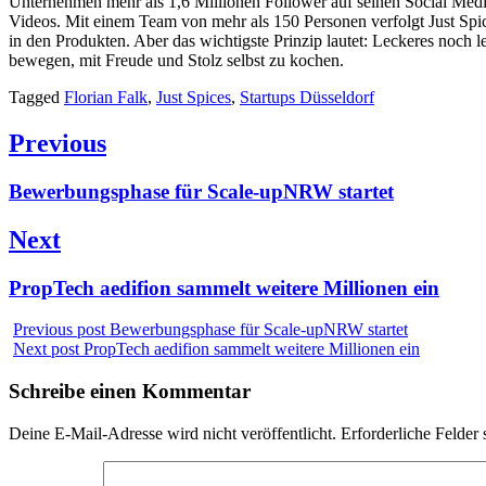
Unternehmen mehr als 1,6 Millionen Follower auf seinen Social Medi
Videos. Mit einem Team von mehr als 150 Personen verfolgt Just Spi
in den Produkten. Aber das wichtigste Prinzip lautet: Leckeres noch
bewegen, mit Freude und Stolz selbst zu kochen.
Tagged
Florian Falk
,
Just Spices
,
Startups Düsseldorf
Beitragsnavigation
Previous
Previous
Bewerbungsphase für Scale-upNRW startet
post:
Next
Next
PropTech aedifion sammelt weitere Millionen ein
post:
Previous post
Bewerbungsphase für Scale-upNRW startet
Next post
PropTech aedifion sammelt weitere Millionen ein
Schreibe einen Kommentar
Deine E-Mail-Adresse wird nicht veröffentlicht.
Erforderliche Felder 