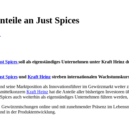
teile an Just Spices
1
ust Spices
soll als eigenständiges Unternehmen unter Kraft Heinz 
ust Spices
und
Kraft Heinz
streben internationalen Wachstumskur
d seine Marktposition als Innovationsführer im Gewürzmarkt weiter zu f
smittelkonzern
Kraft Heinz
hat die Anteile aller bisherigen Investoren 
t Spices auch weiterhin als eigenständiges Unternehmen führen werden, 
en Gewürzmischungen online und mit zunehmender Präsenz im Lebensmit
nd in der Produktentwicklung.