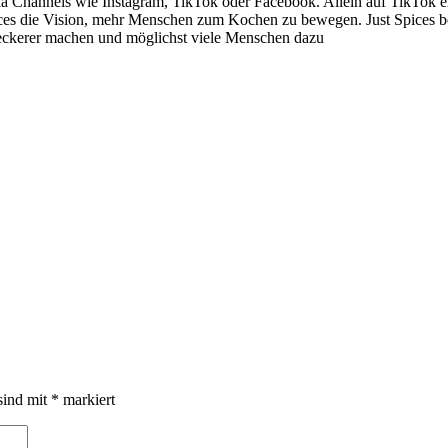
a Channels wie Instagram, TikTok oder Facebook. Allein auf TikTok erz
ces die Vision, mehr Menschen zum Kochen zu bewegen. Just Spices bed
 leckerer machen und möglichst viele Menschen dazu
sind mit
*
markiert