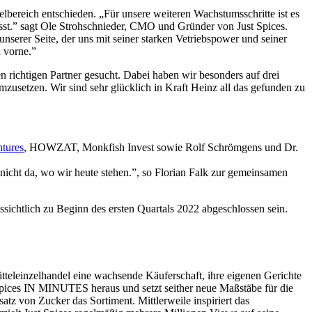
lbereich entschieden. „Für unsere weiteren Wachstumsschritte ist es
sst.” sagt Ole Strohschnieder, CMO und Gründer von Just Spices.
erer Seite, der uns mit seiner starken Vetriebspower und seiner
h vorne.”
 richtigen Partner gesucht. Dabei haben wir besonders auf drei
zusetzen. Wir sind sehr glücklich in Kraft Heinz all das gefunden zu
ntures
, HOWZAT, Monkfish Invest sowie Rolf Schrömgens und Dr.
nicht da, wo wir heute stehen.”, so Florian Falk zur gemeinsamen
sichtlich zu Beginn des ersten Quartals 2022 abgeschlossen sein.
teleinzelhandel eine wachsende Käuferschaft, ihre eigenen Gerichte
t Spices IN MINUTES heraus und setzt seither neue Maßstäbe für die
tz von Zucker das Sortiment. Mittlerweile inspiriert das