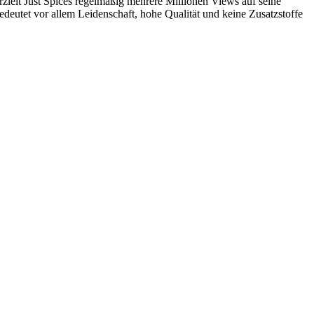
ielt Just Spices regelmäßig mehrere Millionen Views auf seine
eutet vor allem Leidenschaft, hohe Qualität und keine Zusatzstoffe