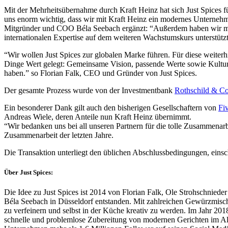
Mit der Mehrheitsübernahme durch Kraft Heinz hat sich Just Spices fü
uns enorm wichtig, dass wir mit Kraft Heinz ein modernes Unternehm
Mitgründer und COO Béla Seebach ergänzt: “Außerdem haben wir mit K
internationalen Expertise auf dem weiteren Wachstumskurs unterstützt.
“Wir wollen Just Spices zur globalen Marke führen. Für diese weiter
Dinge Wert gelegt: Gemeinsame Vision, passende Werte sowie Kultur un
haben.” so Florian Falk, CEO und Gründer von Just Spices.
Der gesamte Prozess wurde von der Investmentbank
Rothschild & Co
Ein besonderer Dank gilt auch den bisherigen Gesellschaftern von
Fi
Andreas Wiele, deren Anteile nun Kraft Heinz übernimmt.
“Wir bedanken uns bei all unseren Partnern für die tolle Zusammenar
Zusammenarbeit der letzten Jahre.
Die Transaktion unterliegt den üblichen Abschlussbedingungen, einsc
Über Just Spices:
Die Idee zu Just Spices ist 2014 von Florian Falk, Ole Strohschniede
Béla Seebach in Düsseldorf entstanden. Mit zahlreichen Gewürzmisch
zu verfeinern und selbst in der Küche kreativ zu werden. Im Jahr 201
schnelle und problemlose Zubereitung von modernen Gerichten im Allt