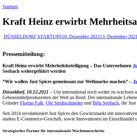
Startups
Kraft Heinz erwirbt Mehrheitsan
DÜSSELDORF STARTUPS
10. Dezember 2021
13. Dezember 202
Pressemitteilung:
Kraft Heinz erwirbt Mehrheitsbeteiligung – Das Unternehmen
J
Seebach weitergeführt werden
“Wir wollen Just Spices gemeinsam zur Weltmarke machen” –
J
Düsseldorf, 10.12.2021
– Um international noch weiter zu wachsen un
Lebensmittelproduzenten der Welt an Bord. Der internationale Leben
Gründer
Florian Falk
,
Ole Strohschnieder
und
Béla Seebach
, die Jus
Seit 2014 revolutioniert Just Spices den Gewürzmarkt mit innovativ
starkes E-Commerce-Geschäft, sowie Innovationen im Einzelhandel u
Strategischer Partner für internationale Wachstumsschritte