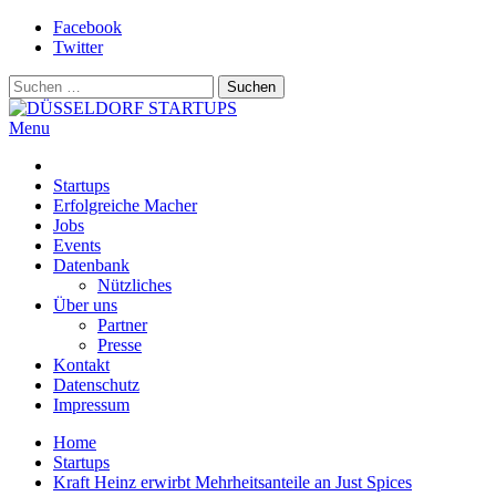
Skip
Facebook
to
Twitter
content
Suchen
nach:
Menu
DÜSSELDORF STARTUPS
Alles rund um die Startupszene bei uns in Düsseldorf und dem ganze
Startups
Erfolgreiche Macher
Jobs
Events
Datenbank
Nützliches
Über uns
Partner
Presse
Kontakt
Datenschutz
Impressum
Home
Startups
Kraft Heinz erwirbt Mehrheitsanteile an Just Spices