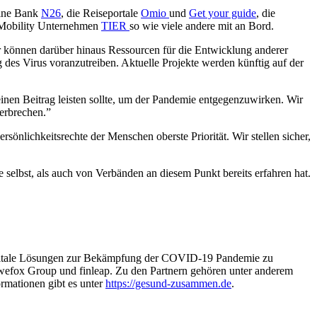
line Bank
N26
, die Reiseportale
Omio
und
Get your guide
, die
 Mobility Unternehmen
TIER
so wie viele andere mit an Bord.
der können darüber hinaus Ressourcen für die Entwicklung anderer
des Virus voranzutreiben. Aktuelle Projekte werden künftig auf der
einen Beitrag leisten sollte, um der Pandemie entgegenzuwirken. Wir
terbrechen.”
önlichkeitsrechte der Menschen oberste Priorität. Wir stellen sicher,
e selbst, als auch von Verbänden an diesem Punkt bereits erfahren hat.
 digitale Lösungen zur Bekämpfung der COVID-19 Pandemie zu
), wefox Group und finleap. Zu den Partnern gehören unter anderem
rmationen gibt es unter
https://gesund-zusammen.de
.