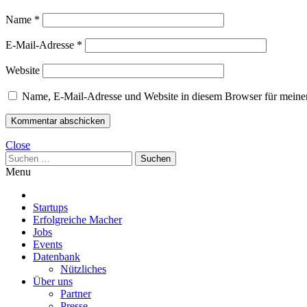
Name
*
E-Mail-Adresse
*
Website
Name, E-Mail-Adresse und Website in diesem Browser für meine
Close
Suchen
nach:
Menu
Startups
Erfolgreiche Macher
Jobs
Events
Datenbank
Nützliches
Über uns
Partner
Presse