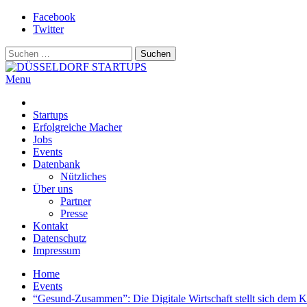
Skip
Facebook
to
Twitter
content
Suchen
nach:
Menu
DÜSSELDORF STARTUPS
Alles rund um die Startupszene bei uns in Düsseldorf und dem ganze
Startups
Erfolgreiche Macher
Jobs
Events
Datenbank
Nützliches
Über uns
Partner
Presse
Kontakt
Datenschutz
Impressum
Home
Events
“Gesund-Zusammen”: Die Digitale Wirtschaft stellt sich de