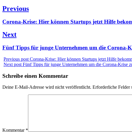
Beitragsnavigation
Previous
Previous
Corona-Krise: Hier können Startups jetzt Hilfe bek
post:
Next
Next
Fünf Tipps für junge Unternehmen um die Corona-Kr
post:
Previous post
Corona-Krise: Hier können Startups jetzt Hilfe beko
Next post
Fünf Tipps für junge Unternehmen um die Corona-Krise z
Schreibe einen Kommentar
Deine E-Mail-Adresse wird nicht veröffentlicht.
Erforderliche Felder 
Kommentar
*