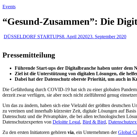
Events
“Gesund-Zusammen”: Die Digita
DÜSSELDORF STARTUPS
8. April 2020
23. September 2020
Pressemitteilung
Führende Start-ups der Digitalbranche haben unter dem N
Ziel ist die Unterstützung von digitalen Lösungen, die hel
Dabei hat der Datenschutz oberste Priorität, um auch in Kr
Die Gefährdung durch COVID-19 hat sich zu einer globalen Pandemie ent
derzeit zwar verfügen, sie aber noch nicht zielführend genug einsetze
Um das zu ändern, haben sich eine Vielzahl der größten deutschen U
zu vereinen und innerhalb kürzester Zeit, digitale Lösungen auf Basis
Datenschutz und die Privatsphäre, die bei allen technologischen Lösu
Datenschutzexperten von
Deloitte Legal
,
Bird & Bird
,
Datenschutzex
Zu den ersten Initiatoren gehören
via
, ein Unternehmen der
Global Ci