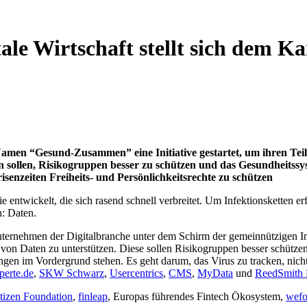
le Wirtschaft stellt sich dem 
amen “Gesund-Zusammen” eine Initiative gestartet, um ihren Tei
fen sollen, Risikogruppen besser zu schützen und das Gesundheitssy
isenzeiten Freiheits- und Persönlichkeitsrechte zu schützen
wickelt, die sich rasend schnell verbreitet. Um Infektionsketten erfol
n: Daten.
nternehmen der Digitalbranche unter dem Schirm der gemeinnützigen In
 von Daten zu unterstützen. Diese sollen Risikogruppen besser schützen
ngen im Vordergrund stehen. Es geht darum, das Virus zu tracken, nich
perte.de
,
SKW Schwarz
,
Usercentrics
,
CMS
,
MyData
und
ReedSmith
tizen Foundation
,
finleap
, Europas führendes Fintech Ökosystem,
wefo