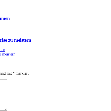
ommen
ise zu meistern
mmen
u meistern
sind mit
*
markiert