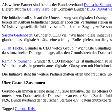
Als weitere Partner sind bereits der Bundesverband
Deutsche Startups
Lieferplattform
Delivery Hero
, der Company Builder
BCG Digital Ve
Die Initiative soll sich auf die Unterstützung von digitalen Lösunge
bereits im Aufbau befindlicher digitaler Tools zur Verfügung stelle
Website vorgestellt, die Initiative schafft außerdem Zugang zu Ress
Sascha Gartenbach
, Gründer & CEO via: “Wir haben diese Initiative 
glauben, dass digitale Ansätze eine wichtige Rolle spielen, um die g
Julian Teicke
, Gründer & CEO wefox Group: “Wichtigste Grundlage ist 
dass trotz breiter Datengrundlage, alles den Grundsätzen des Datensch
Ramin Niroumand
, Gründer & CEO finleap: “Es ist unglaublich zu se
Wir arbeiten als ein gemeinsames digitales Ökosystem mit Hochdruck d
Die Initiative steht für weitere Partnerschaften offen und freut sich 
Über Gesund-Zusammen
Gesund-Zusammen ist eine gemeinnützige Initiative, die als offene
unterstützen. Dabei steht der Datenschutz an erster Stelle. Zu den I
N26, Bundesverband der deutschen Startups e.V., datenschutzexperte
Tagged
Corona-Krise