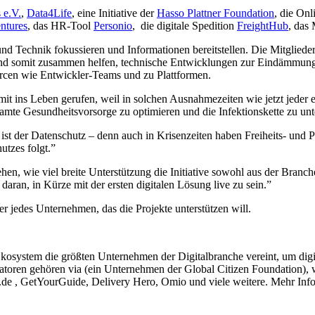
 e.V.
,
Data4Life
, eine Initiative der
Hasso Plattner Foundation
, die On
ntures
, das HR-Tool
Personio
, die digitale Spedition
FreightHub
, das
n und Technik fokussieren und Informationen bereitstellen. Die Mitglie
n und somit zusammen helfen, technische Entwicklungen zur Eindämmung 
ourcen wie Entwickler-Teams und zu Plattformen.
mit ins Leben gerufen, weil in solchen Ausnahmezeiten wie jetzt jeder 
esamte Gesundheitsvorsorge zu optimieren und die Infektionskette zu un
der Datenschutz – denn auch in Krisenzeiten haben Freiheits- und Pers
utzes folgt.”
hen, wie viel breite Unterstützung die Initiative sowohl aus der Branch
aran, in Kürze mit der ersten digitalen Lösung live zu sein.”
über jedes Unternehmen, das die Projekte unterstützen will.
s Ökosystem die größten Unternehmen der Digitalbranche vereint, um
nitiatoren gehören via (ein Unternehmen der Global Citizen Foundation
.de , GetYourGuide, Delivery Hero, Omio und viele weitere. Mehr Info