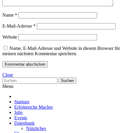
Name
*
E-Mail-Adresse
*
Website
Name, E-Mail-Adresse und Website in diesem Browser für
meinen nächsten Kommentar speichern.
Close
Suchen
nach:
Menu
Startups
Erfolgreiche Macher
Jobs
Events
Datenbank
Nützliches