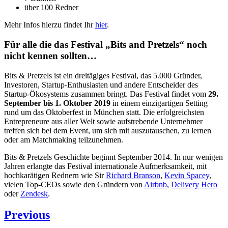
über 100 Redner
Mehr Infos hierzu findet Ihr
hier
.
Für alle die das Festival „Bits and Pretzels“ noch
nicht kennen sollten…
Bits & Pretzels ist ein dreitägiges Festival, das 5.000 Gründer,
Investoren, Startup-Enthusiasten und andere Entscheider des
Startup-Ökosystems zusammen bringt. Das Festival findet vom
29.
September bis 1. Oktober 2019
in einem einzigartigen Setting
rund um das Oktoberfest in München statt. Die erfolgreichsten
Entrepreneure aus aller Welt sowie aufstrebende Unternehmer
treffen sich bei dem Event, um sich mit auszutauschen, zu lernen
oder am Matchmaking teilzunehmen.
Bits & Pretzels Geschichte beginnt September 2014. In nur wenigen
Jahren erlangte das Festival internationale Aufmerksamkeit, mit
hochkarätigen Rednern wie Sir
Richard Branson
,
Kevin Spacey
,
vielen Top-CEOs sowie den Gründern von
Airbnb
,
Delivery Hero
oder
Zendesk
.
Beitragsnavigation
Previous