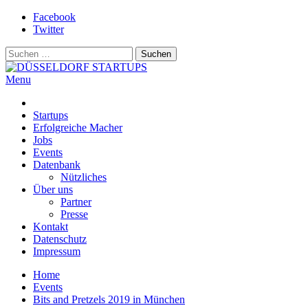
Skip
Facebook
to
Twitter
content
Suchen
nach:
Menu
DÜSSELDORF STARTUPS
Alles rund um die Startupszene bei uns in Düsseldorf und dem
ganzen Rheinland
Startups
Erfolgreiche Macher
Jobs
Events
Datenbank
Nützliches
Über uns
Partner
Presse
Kontakt
Datenschutz
Impressum
Home
Events
Bits and Pretzels 2019 in München