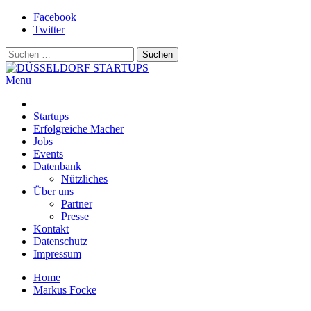
Skip
Facebook
to
Twitter
content
Suchen
nach:
Menu
DÜSSELDORF STARTUPS
Alles rund um die Startupszene bei uns in Düsseldorf und dem
ganzen Rheinland
Startups
Erfolgreiche Macher
Jobs
Events
Datenbank
Nützliches
Über uns
Partner
Presse
Kontakt
Datenschutz
Impressum
Home
Markus Focke