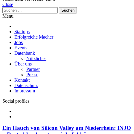
Close
Suchen
nach:
Menu
Startups
Erfolgreiche Macher
Jobs
Events
Datenbank
Nützliches
Über uns
Partner
Presse
Kontakt
Datenschutz
Impressum
Social profiles
Facebook
Twitter
Ein Hauch von Silicon Valley am Niederrhein: INJO