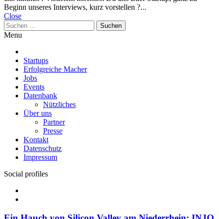
Beginn unseres Interviews, kurz vorstellen ?...
Close
Suchen
nach:
Menu
Startups
Erfolgreiche Macher
Jobs
Events
Datenbank
Nützliches
Über uns
Partner
Presse
Kontakt
Datenschutz
Impressum
Social profiles
Facebook
Twitter
Ein Hauch von Silicon Valley am Niederrhein: INJO