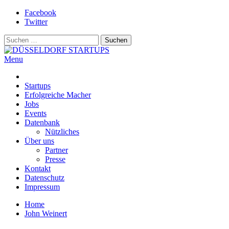
Skip
Facebook
to
Twitter
content
Suchen
nach:
Menu
DÜSSELDORF STARTUPS
Alles rund um die Startupszene bei uns in Düsseldorf und dem
ganzen Rheinland
Startups
Erfolgreiche Macher
Jobs
Events
Datenbank
Nützliches
Über uns
Partner
Presse
Kontakt
Datenschutz
Impressum
Home
John Weinert