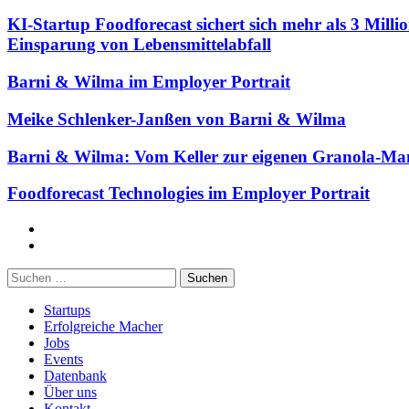
KI-Startup Foodforecast sichert sich mehr als 3 Mil
Einsparung von Lebensmittelabfall
Barni & Wilma im Employer Portrait
Meike Schlenker-Janßen von Barni & Wilma
Barni & Wilma: Vom Keller zur eigenen Granola-Ma
Foodforecast Technologies im Employer Portrait
Facebook
Twitter
Suchen
nach:
Startups
Erfolgreiche Macher
Jobs
Events
Datenbank
Über uns
Kontakt