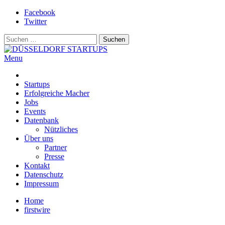
Skip
Facebook
to
Twitter
content
Suchen
nach:
Menu
DÜSSELDORF STARTUPS
Alles rund um die Startupszene bei uns in Düsseldorf und dem ganze
Startups
Erfolgreiche Macher
Jobs
Events
Datenbank
Nützliches
Über uns
Partner
Presse
Kontakt
Datenschutz
Impressum
Home
firstwire