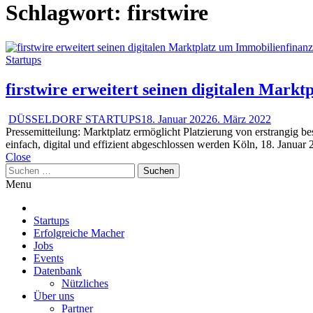
Schlagwort:
firstwire
Startups
firstwire erweitert seinen digitalen Mark
DÜSSELDORF STARTUPS
18. Januar 2022
6. März 2022
Pressemitteilung: Marktplatz ermöglicht Platzierung von erstrangig
einfach, digital und effizient abgeschlossen werden Köln, 18. Januar 2
Close
Suchen
nach:
Menu
Startups
Erfolgreiche Macher
Jobs
Events
Datenbank
Nützliches
Über uns
Partner