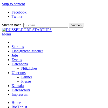
Skip to content
Facebook
Twitter
Suchen nach:
Menu
DÜSSELDORF STARTUPS
Alles rund um die Startupszene bei uns in Düsseldorf und dem
ganzen Rheinland
Startups
Erfolgreiche Macher
Jobs
Events
Datenbank
Nützliches
Über uns
Partner
Presse
Kontakt
Datenschutz
Impressum
Home
BioThrust