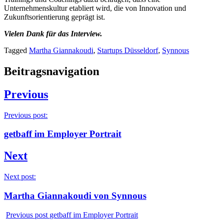
Unternehmenskultur etabliert wird, die von Innovation und
Zukunftsorientierung geprägt ist.
Vielen Dank für das Interview.
Tagged
Martha Giannakoudi
,
Startups Düsseldorf
,
Synnous
Beitragsnavigation
Previous
Previous post:
getbaff im Employer Portrait
Next
Next post:
Martha Giannakoudi von Synnous
Previous post
getbaff im Employer Portrait