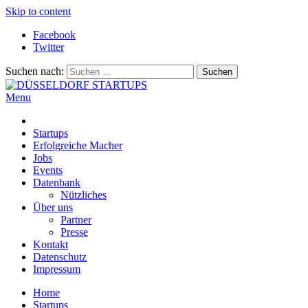
Skip to content
Facebook
Twitter
Suchen nach:
Menu
DÜSSELDORF STARTUPS
Alles rund um die Startupszene bei uns in Düsseldorf und dem
ganzen Rheinland
Startups
Erfolgreiche Macher
Jobs
Events
Datenbank
Nützliches
Über uns
Partner
Presse
Kontakt
Datenschutz
Impressum
Home
Startups