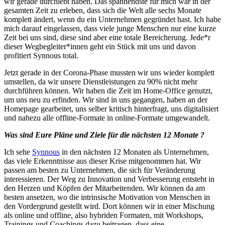
wir gerade durchlebt haben. Das spannendste für mich war in der
gesamten Zeit zu erleben, dass sich die Welt alle sechs Monate
komplett ändert, wenn du ein Unternehmen gegründet hast. Ich habe
mich darauf eingelassen, dass viele junge Menschen nur eine kurze
Zeit bei uns sind, diese sind aber eine totale Bereicherung. Jede*r
dieser Wegbegleiter*innen geht ein Stück mit uns und davon
profitiert Synnous total.
Jetzt gerade in der Corona-Phase mussten wir uns wieder komplett
umstellen, da wir unsere Dienstleistungen zu 90% nicht mehr
durchführen können. Wir haben die Zeit im Home-Office genutzt,
um uns neu zu erfinden. Wir sind in uns gegangen, haben an der
Homepage gearbeitet, uns selber kritisch hinterfragt, uns digitalisiert
und nahezu alle offline-Formate in online-Formate umgewandelt.
Was sind Eure Pläne und Ziele für die nächsten 12 Monate ?
Ich sehe
Synnous
in den nächsten 12 Monaten als Unternehmen,
das viele Erkenntnisse aus dieser Krise mitgenommen hat. Wir
passen am besten zu Unternehmen, die sich für Veränderung
interessieren. Der Weg zu Innovation und Verbesserung entsteht in
den Herzen und Köpfen der Mitarbeitenden. Wir können da am
besten ansetzen, wo die intrinsische Motivation von Menschen in
den Vordergrund gestellt wird. Dort können wir in einer Mischung
als online und offline, also hybriden Formaten, mit Workshops,
Trainings und Coachings dazu beitragen, dass eine