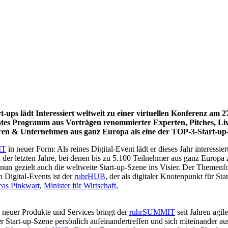
-ups lädt Interessiert weltweit zu einer virtuellen Konferenz am 2
chtes Programm aus Vorträgen renommierter Experten, Pitches, Live
oren & Unternehmen aus ganz Europa als eine der TOP-3-Start-up-
IT
in neuer Form: Als reines Digital-Event lädt er dieses Jahr interess
n der letzten Jahre, bei denen bis zu 5.100 Teilnehmer aus ganz Eur
un gezielt auch die weltweite Start-up-Szene ins Visier. Der Themenf
n Digital-Events ist der
ruhrHUB
, der als digitaler Knotenpunkt für S
eas Pinkwart
,
Minister für Wirtschaft,
, neuer Produkte und Services bringt der
ruhrSUMMIT
seit Jahren agi
r Start-up-Szene persönlich aufeinandertreffen und sich miteinander a