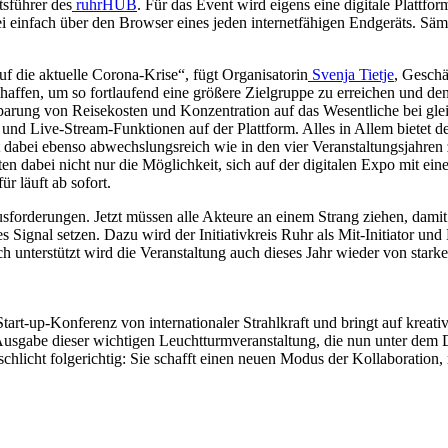
tsführer des
ruhrHUB
. Für das Event wird eigens eine digitale Plattf
 einfach über den Browser eines jeden internetfähigen Endgeräts. Sämt
f die aktuelle Corona-Krise“, fügt Organisatorin
Svenja Tietje
, Geschä
haffen, um so fortlaufend eine größere Zielgruppe zu erreichen und d
nsparung von Reisekosten und Konzentration auf das Wesentliche bei gle
s und Live-Stream-Funktionen auf der Plattform. Alles in Allem biete
dabei ebenso abwechslungsreich wie in den vier Veranstaltungsjahren
en dabei nicht nur die Möglichkeit, sich auf der digitalen Expo mit ein
r läuft ab sofort.
sforderungen. Jetzt müssen alle Akteure an einem Strang ziehen, dam
Signal setzen. Dazu wird der Initiativkreis Ruhr als Mit-Initiator und
ich unterstützt wird die Veranstaltung auch dieses Jahr wieder von sta
art-up-Konferenz von internationaler Strahlkraft und bringt auf kreat
Ausgabe dieser wichtigen Leuchtturmveranstaltung, die nun unter de
st schlicht folgerichtig: Sie schafft einen neuen Modus der Kollaborat