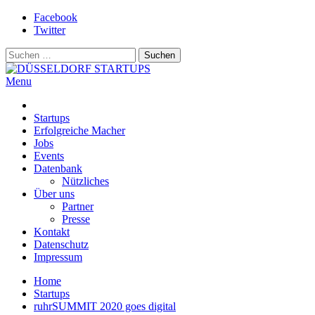
Skip
Facebook
to
Twitter
content
Suchen
nach:
Menu
DÜSSELDORF STARTUPS
Alles rund um die Startupszene bei uns in Düsseldorf und dem ganze
Startups
Erfolgreiche Macher
Jobs
Events
Datenbank
Nützliches
Über uns
Partner
Presse
Kontakt
Datenschutz
Impressum
Home
Startups
ruhrSUMMIT 2020 goes digital