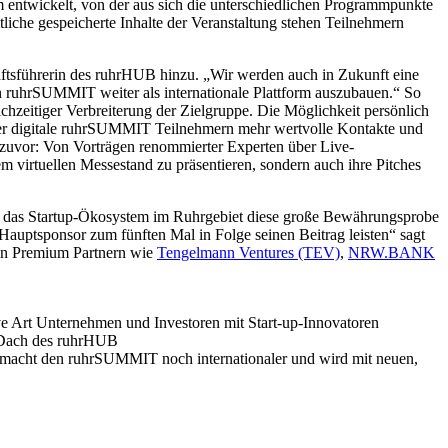
orm entwickelt, von der aus sich die unterschiedlichen Programmpunkte
liche gespeicherte Inhalte der Veranstaltung stehen Teilnehmern
ftsführerin des ruhrHUB hinzu. „Wir werden auch in Zukunft eine
en ruhrSUMMIT weiter als internationale Plattform auszubauen.“ So
ichzeitiger Verbreiterung der Zielgruppe. Die Möglichkeit persönlich
t der digitale ruhrSUMMIT Teilnehmern mehr wertvolle Kontakte und
 zuvor: Von Vorträgen renommierter Experten über Live-
em virtuellen Messestand zu präsentieren, sondern auch ihre Pitches
it das Startup-Ökosystem im Ruhrgebiet diese große Bewährungsprobe
 Hauptsponsor zum fünften Mal in Folge seinen Beitrag leisten“ sagt
rken Premium Partnern wie
Tengelmann Ventures (TEV)
,
NRW.BANK
ive Art Unternehmen und Investoren mit Start-up-Innovatoren
m Dach des ruhrHUB
ion, macht den ruhrSUMMIT noch internationaler und wird mit neuen,