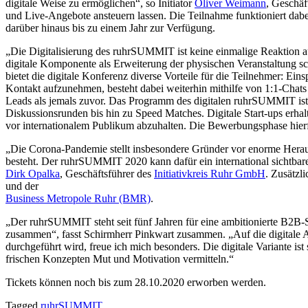
digitale Weise zu ermöglichen“, so Initiator
Oliver Weimann
, Geschäf
und Live-Angebote ansteuern lassen. Die Teilnahme funktioniert dabei
darüber hinaus bis zu einem Jahr zur Verfügung.
„Die Digitalisierung des ruhrSUMMIT ist keine einmalige Reaktion au
digitale Komponente als Erweiterung der physischen Veranstaltung sc
bietet die digitale Konferenz diverse Vorteile für die Teilnehmer: Ei
Kontakt aufzunehmen, besteht dabei weiterhin mithilfe von 1:1-Chat
Leads als jemals zuvor. Das Programm des digitalen ruhrSUMMIT ist 
Diskussionsrunden bis hin zu Speed Matches. Digitale Start-ups erhalt
vor internationalem Publikum abzuhalten. Die Bewerbungsphase hierfü
„Die Corona-Pandemie stellt insbesondere Gründer vor enorme Herau
besteht. Der ruhrSUMMIT 2020 kann dafür ein international sichtbares 
Dirk Opalka
, Geschäftsführer des
Initiativkreis Ruhr GmbH
. Zusätzl
und der
Business Metropole Ruhr (BMR)
.
„Der ruhrSUMMIT steht seit fünf Jahren für eine ambitionierte B2B-St
zusammen“, fasst Schirmherr Pinkwart zusammen. „Auf die digitale 
durchgeführt wird, freue ich mich besonders. Die digitale Variante i
frischen Konzepten Mut und Motivation vermitteln.“
Tickets können noch bis zum 28.10.2020 erworben werden.
Tagged
ruhrSUMMIT