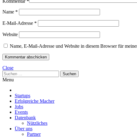
Kommentar
*
Name
*
E-Mail-Adresse
*
Website
Name, E-Mail-Adresse und Website in diesem Browser für meine
Close
Suchen
nach:
Menu
Startups
Erfolgreiche Macher
Jobs
Events
Datenbank
Nützliches
Über uns
Partner