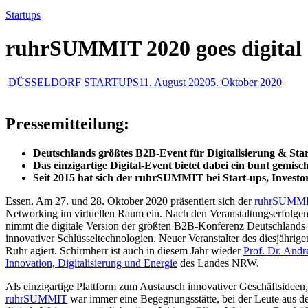
Startups
ruhrSUMMIT 2020 goes digital
DÜSSELDORF STARTUPS
11. August 2020
5. Oktober 2020
Pressemitteilung:
Deutschlands größtes B2B-Event für Digitalisierung & Start
Das einzigartige Digital-Event bietet dabei ein bunt gemis
Seit 2015 hat sich der ruhrSUMMIT bei Start-ups, Invest
Essen. Am 27. und 28. Oktober 2020 präsentiert sich der
ruhrSUMM
Networking im virtuellen Raum ein. Nach den Veranstaltungserfolge
nimmt die digitale Version der größten B2B-Konferenz Deutschlands n
innovativer Schlüsseltechnologien. Neuer Veranstalter des diesjährige
Ruhr agiert. Schirmherr ist auch in diesem Jahr wieder
Prof. Dr. Andr
Innovation, Digitalisierung und Energie
des Landes NRW.
Als einzigartige Plattform zum Austausch innovativer Geschäftsideen
ruhrSUMMIT
war immer eine Begegnungsstätte, bei der Leute aus de