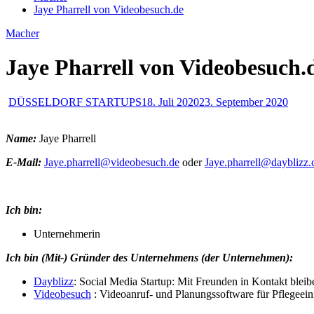
Jaye Pharrell von Videobesuch.de
Macher
Jaye Pharrell von Videobesuch.
DÜSSELDORF STARTUPS
18. Juli 2020
23. September 2020
Name:
Jaye Pharrell
E-Mail:
Jaye.pharrell@videobesuch.de
oder
Jaye.pharrell@dayblizz
Ich bin:
Unternehmerin
Ich bin (Mit-) Gründer des Unternehmens (der Unternehmen):
Dayblizz
: Social Media Startup: Mit Freunden in Kontakt bleibe
Videobesuch
: Videoanruf- und Planungssoftware für Pflegeei