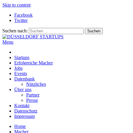
Skip to content
Facebook
Twitter
Suchen nach:
Menu
DÜSSELDORF STARTUPS
Alles rund um die Startupszene bei uns in Düsseldorf und dem ganze
Startups
Erfolgreiche Macher
Jobs
Events
Datenbank
Nützliches
Über uns
Partner
Presse
Kontakt
Datenschutz
Impressum
Home
Macher