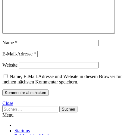
Name
*
E-Mail-Adresse
*
Website
Name, E-Mail-Adresse und Website in diesem Browser für
meinen nächsten Kommentar speichern.
Close
Suchen
nach:
Menu
Startups