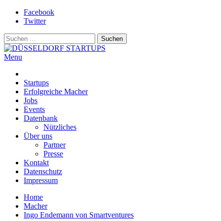
Skip
Facebook
to
Twitter
content
Suchen
nach:
Menu
DÜSSELDORF STARTUPS
Alles rund um die Startupszene bei uns in Düsseldorf und dem
ganzen Rheinland
Startups
Erfolgreiche Macher
Jobs
Events
Datenbank
Nützliches
Über uns
Partner
Presse
Kontakt
Datenschutz
Impressum
Home
Macher
Ingo Endemann von Smartventures