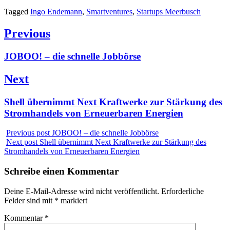
Tagged
Ingo Endemann
,
Smartventures
,
Startups Meerbusch
Beitragsnavigation
Previous
Previous
JOBOO! – die schnelle Jobbörse
post:
Next
Next
Shell übernimmt Next Kraftwerke zur Stärkung des
post:
Stromhandels von Erneuerbaren Energien
Previous post
JOBOO! – die schnelle Jobbörse
Next post
Shell übernimmt Next Kraftwerke zur Stärkung des
Stromhandels von Erneuerbaren Energien
Schreibe einen Kommentar
Deine E-Mail-Adresse wird nicht veröffentlicht.
Erforderliche
Felder sind mit
*
markiert
Kommentar
*