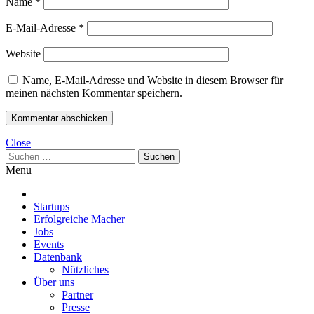
Name
*
E-Mail-Adresse
*
Website
Name, E-Mail-Adresse und Website in diesem Browser für
meinen nächsten Kommentar speichern.
Close
Suchen
nach:
Menu
Startups
Erfolgreiche Macher
Jobs
Events
Datenbank
Nützliches
Über uns
Partner
Presse