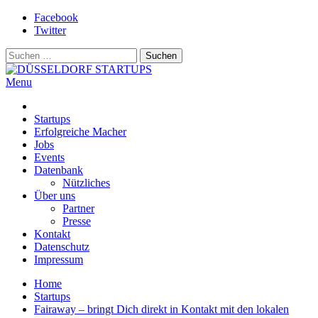
Skip
Facebook
to
Twitter
content
Suchen
nach:
Menu
DÜSSELDORF STARTUPS
Alles rund um die Startupszene bei uns in Düsseldorf und dem
ganzen Rheinland
Startups
Erfolgreiche Macher
Jobs
Events
Datenbank
Nützliches
Über uns
Partner
Presse
Kontakt
Datenschutz
Impressum
Home
Startups
Fairaway – bringt Dich direkt in Kontakt mit den lokalen