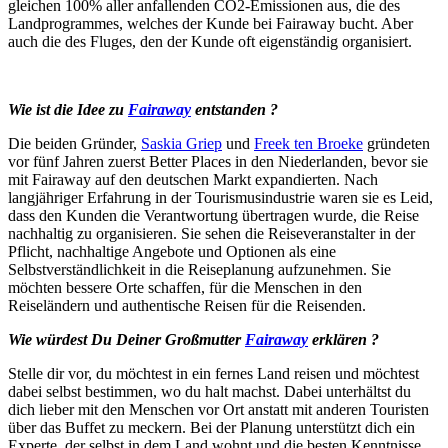
gleichen 100% aller anfallenden CO2-Emissionen aus, die des
Landprogrammes, welches der Kunde bei Fairaway bucht. Aber
auch die des Fluges, den der Kunde oft eigenständig organisiert.
Wie ist die Idee zu
Fairaway
entstanden ?
Die beiden Gründer,
Saskia Griep
und
Freek ten Broeke
gründeten
vor fünf Jahren zuerst Better Places in den Niederlanden, bevor sie
mit Fairaway auf den deutschen Markt expandierten. Nach
langjähriger Erfahrung in der Tourismusindustrie waren sie es Leid,
dass den Kunden die Verantwortung übertragen wurde, die Reise
nachhaltig zu organisieren. Sie sehen die Reiseveranstalter in der
Pflicht, nachhaltige Angebote und Optionen als eine
Selbstverständlichkeit in die Reiseplanung aufzunehmen. Sie
möchten bessere Orte schaffen, für die Menschen in den
Reiseländern und authentische Reisen für die Reisenden.
Wie würdest Du Deiner Großmutter
Fairaway
erklären ?
Stelle dir vor, du möchtest in ein fernes Land reisen und möchtest
dabei selbst bestimmen, wo du halt machst. Dabei unterhältst du
dich lieber mit den Menschen vor Ort anstatt mit anderen Touristen
über das Buffet zu meckern. Bei der Planung unterstützt dich ein
Experte, der selbst in dem Land wohnt und die besten Kenntnisse