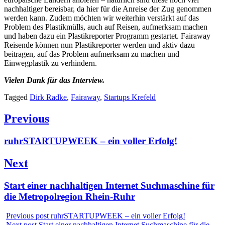
nachhaltiger bereisbar, da hier für die Anreise der Zug genommen
werden kann. Zudem möchten wir weiterhin verstärkt auf das
Problem des Plastikmülls, auch auf Reisen, aufmerksam machen
und haben dazu ein Plastikreporter Programm gestartet. Fairaway
Reisende können nun Plastikreporter werden und aktiv dazu
beitragen, auf das Problem aufmerksam zu machen und
Einwegplastik zu verhindern.
Vielen Dank für das Interview.
Tagged
Dirk Radke
,
Fairaway
,
Startups Krefeld
Beitragsnavigation
Previous
Previous
ruhrSTARTUPWEEK – ein voller Erfolg!
post:
Next
Next
Start einer nachhaltigen Internet Suchmaschine für
post:
die Metropolregion Rhein-Ruhr
Previous post
ruhrSTARTUPWEEK – ein voller Erfolg!
Next post
Start einer nachhaltigen Internet Suchmaschine für die