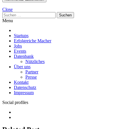
Close
Suchen
nach:
Menu
Startups
Erfolgreiche Macher
Jobs
Events
Datenbank
Nützliches
Über uns
Partner
Presse
Kontakt
Datenschutz
Impressum
Social profiles
Facebook
Twitter