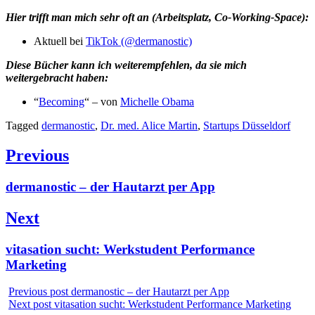
Hier trifft man mich sehr oft an (Arbeitsplatz, Co-Working-Space):
Aktuell bei
TikTok (@dermanostic)
Diese Bücher kann ich weiterempfehlen, da sie mich
weitergebracht haben:
“
Becoming
“ – von
Michelle Obama
Tagged
dermanostic
,
Dr. med. Alice Martin
,
Startups Düsseldorf
Beitragsnavigation
Previous
Previous
dermanostic – der Hautarzt per App
post:
Next
Next
vitasation sucht: Werkstudent Performance
post:
Marketing
Previous post
dermanostic – der Hautarzt per App
Next post
vitasation sucht: Werkstudent Performance Marketing