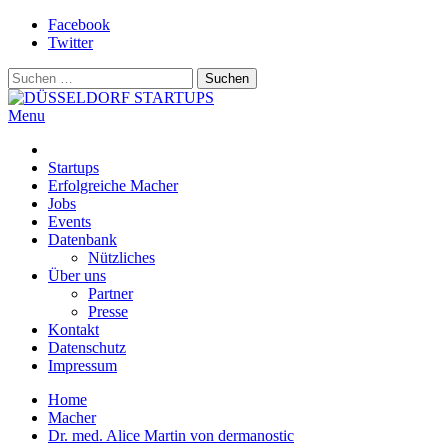
Skip
Facebook
to
Twitter
content
Suchen
nach:
Menu
DÜSSELDORF STARTUPS
Alles rund um die Startupszene bei uns in Düsseldorf und dem
ganzen Rheinland
Startups
Erfolgreiche Macher
Jobs
Events
Datenbank
Nützliches
Über uns
Partner
Presse
Kontakt
Datenschutz
Impressum
Home
Macher
Dr. med. Alice Martin von dermanostic