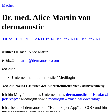
Macher
Dr. med. Alice Martin von
dermanostic
DÜSSELDORF STARTUPS
14. Januar 2021
16. Januar 2021
Name:
Dr. med. Alice Martin
E-Mail:
a.martin@dermanostic.com
Ich bin:
Unternehmerin dermanostic / Medilogin
Ich bin (Mit-) Gründer des Unternehmens (der Unternehmen):
Ich bin Mitgründerin des Unternehmens
dermanostic – “Hautarzt
per App“
/ Medilogin sowie
medilogin – “medical e-learning“
Ich arbeite bei dermanostic – “Hautarzt per App“ als COO und bin