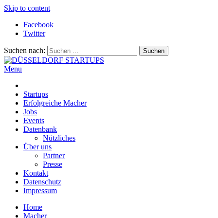
Skip to content
Facebook
Twitter
Suchen nach:
Menu
DÜSSELDORF STARTUPS
Alles rund um die Startupszene bei uns in Düsseldorf und dem
ganzen Rheinland
Startups
Erfolgreiche Macher
Jobs
Events
Datenbank
Nützliches
Über uns
Partner
Presse
Kontakt
Datenschutz
Impressum
Home
Macher