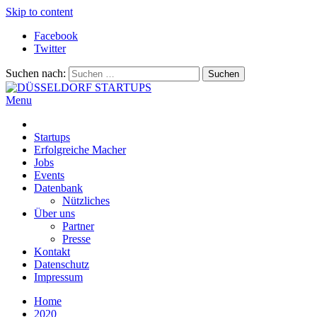
Skip to content
Facebook
Twitter
Suchen nach:
Menu
DÜSSELDORF STARTUPS
Alles rund um die Startupszene bei uns in Düsseldorf und dem ganze
Startups
Erfolgreiche Macher
Jobs
Events
Datenbank
Nützliches
Über uns
Partner
Presse
Kontakt
Datenschutz
Impressum
Home
2020