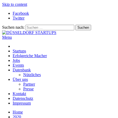
Skip to content
Facebook
Twitter
Suchen nach:
Menu
DÜSSELDORF STARTUPS
Alles rund um die Startupszene bei uns in Düsseldorf und dem
ganzen Rheinland
Startups
Erfolgreiche Macher
Jobs
Events
Datenbank
Nützliches
Über uns
Partner
Presse
Kontakt
Datenschutz
Impressum
Home
2020