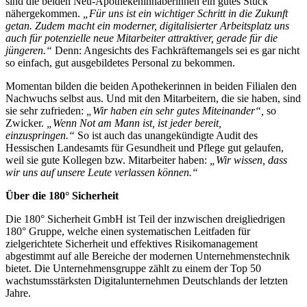
sind die beiden Neu-Apothekeninhaberinnen ein gutes Stück
nähergekommen.
„Für uns ist ein wichtiger Schritt in die Zukunft
getan. Zudem macht ein moderner, digitalisierter Arbeitsplatz uns
auch für potenzielle neue Mitarbeiter attraktiver, gerade für die
jüngeren.“
Denn: Angesichts des Fachkräftemangels sei es gar nicht
so einfach, gut ausgebildetes Personal zu bekommen.
Momentan bilden die beiden Apothekerinnen in beiden Filialen den
Nachwuchs selbst aus. Und mit den Mitarbeitern, die sie haben, sind
sie sehr zufrieden:
„Wir haben ein sehr gutes Miteinander“,
so
Zwicker.
„Wenn Not am Mann ist, ist jeder bereit,
einzuspringen.“
So ist auch das unangekündigte Audit des
Hessischen Landesamts für Gesundheit und Pflege gut gelaufen,
weil sie gute Kollegen bzw. Mitarbeiter haben:
„Wir wissen, dass
wir uns auf unsere Leute verlassen können.“
Über die 180° Sicherheit
Die 180° Sicherheit GmbH ist Teil der inzwischen dreigliedrigen
180° Gruppe, welche einen systematischen Leitfaden für
zielgerichtete Sicherheit und effektives Risikomanagement
abgestimmt auf alle Bereiche der modernen Unternehmenstechnik
bietet. Die Unternehmensgruppe zählt zu einem der Top 50
wachstumsstärksten Digitalunternehmen Deutschlands der letzten
Jahre.