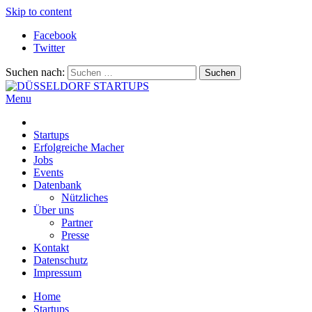
Skip to content
Facebook
Twitter
Suchen nach:
Menu
DÜSSELDORF STARTUPS
Alles rund um die Startupszene bei uns in Düsseldorf und dem
ganzen Rheinland
Startups
Erfolgreiche Macher
Jobs
Events
Datenbank
Nützliches
Über uns
Partner
Presse
Kontakt
Datenschutz
Impressum
Home
Startups