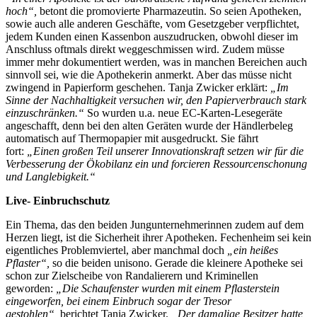
hoch“,
betont die promovierte Pharmazeutin. So seien Apotheken,
sowie auch alle anderen Geschäfte, vom Gesetzgeber verpflichtet,
jedem Kunden einen Kassenbon auszudrucken, obwohl dieser im
Anschluss oftmals direkt weggeschmissen wird. Zudem müsse
immer mehr dokumentiert werden, was in manchen Bereichen auch
sinnvoll sei, wie die Apothekerin anmerkt. Aber das müsse nicht
zwingend in Papierform geschehen. Tanja Zwicker erklärt:
„Im
Sinne der Nachhaltigkeit versuchen wir, den Papierverbrauch stark
einzuschränken.“
So wurden u.a. neue EC-Karten-Lesegeräte
angeschafft, denn bei den alten Geräten wurde der Händlerbeleg
automatisch auf Thermopapier mit ausgedruckt. Sie fährt
fort:
„Einen großen Teil unserer Innovationskraft setzen wir für die
Verbesserung der Ökobilanz ein und forcieren Ressourcenschonung
und Langlebigkeit.“
Live- Einbruchschutz
Ein Thema, das den beiden Jungunternehmerinnen zudem auf dem
Herzen liegt, ist die Sicherheit ihrer Apotheken. Fechenheim sei kein
eigentliches Problemviertel, aber manchmal doch
„ein heißes
Pflaster“,
so die beiden unisono. Gerade die kleinere Apotheke sei
schon zur Zielscheibe von Randalierern und Kriminellen
geworden:
„Die Schaufenster wurden mit einem Pflasterstein
eingeworfen, bei einem Einbruch sogar der Tresor
gestohlen“,
berichtet Tanja Zwicker.
„Der damalige Besitzer hatte