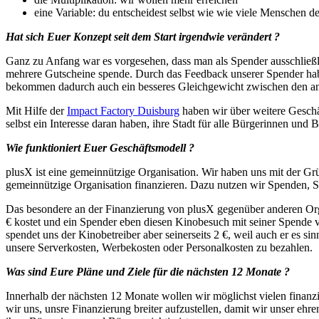
eine Variable: du entscheidest selbst wie wie viele Menschen d
Hat sich Euer Konzept seit dem Start irgendwie verändert ?
Ganz zu Anfang war es vorgesehen, dass man als Spender ausschließlic
mehrere Gutscheine spende. Durch das Feedback unserer Spender hab
bekommen dadurch auch ein besseres Gleichgewicht zwischen den a
Mit Hilfe der
Impact Factory Duisburg
haben wir über weitere Geschä
selbst ein Interesse daran haben, ihre Stadt für alle Bürgerinnen un
Wie funktioniert Euer Geschäftsmodell ?
plusX ist eine gemeinnützige Organisation. Wir haben uns mit der G
gemeinnützige Organisation finanzieren. Dazu nutzen wir Spenden, St
Das besondere an der Finanzierung von plusX gegenüber anderen Org
€ kostet und ein Spender eben diesen Kinobesuch mit seiner Spende
spendet uns der Kinobetreiber aber seinerseits 2 €, weil auch er es si
unsere Serverkosten, Werbekosten oder Personalkosten zu bezahlen.
Was sind Eure Pläne und Ziele für die nächsten 12 Monate ?
Innerhalb der nächsten 12 Monate wollen wir möglichst vielen finan
wir uns, unsre Finanzierung breiter aufzustellen, damit wir unser 