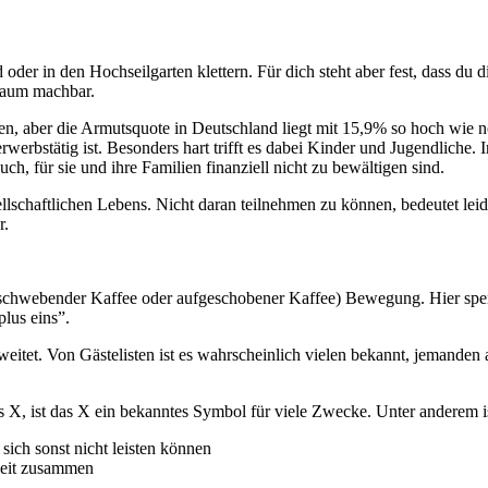
der in den Hochseilgarten klettern. Für dich steht aber fest, dass du 
 kaum machbar.
ngen, aber die Armutsquote in Deutschland liegt mit 15,9% so hoch wie
erwerbstätig ist. Besonders hart trifft es dabei Kinder und Jugendliche.
ch, für sie und ihre Familien finanziell nicht zu bewältigen sind.
lschaftlichen Lebens. Nicht daran teilnehmen zu können, bedeutet leide
r.
schwebender Kaffee oder aufgeschobener Kaffee) Bewegung. Hier spende
plus eins”.
weitet. Von Gästelisten ist es wahrscheinlich vielen bekannt, jemanden
s X, ist das X ein bekanntes Symbol für viele Zwecke. Unter anderem i
sich sonst nicht leisten können
heit zusammen