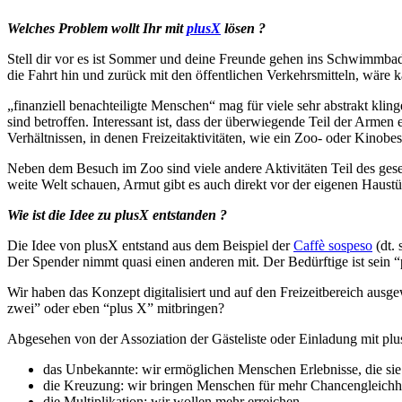
Welches Problem wollt Ihr mit
plusX
lösen ?
Stell dir vor es ist Sommer und deine Freunde gehen ins Schwimmbad o
die Fahrt hin und zurück mit den öffentlichen Verkehrsmitteln, wäre
„finanziell benachteiligte Menschen“ mag für viele sehr abstrakt kli
sind betroffen. Interessant ist, dass der überwiegende Teil der Armen 
Verhältnissen, in denen Freizeitaktivitäten, wie ein Zoo- oder Kinobesu
Neben dem Besuch im Zoo sind viele andere Aktivitäten Teil des gesel
weite Welt schauen, Armut gibt es auch direkt vor der eigenen Haustü
Wie ist die Idee zu plusX entstanden ?
Die Idee von plusX entstand aus dem Beispiel der
Caffè sospeso
(dt. 
Der Spender nimmt quasi einen anderen mit. Der Bedürftige ist sein “
Wir haben das Konzept digitalisiert und auf den Freizeitbereich ausge
zwei” oder eben “plus X” mitbringen?
Abgesehen von der Assoziation der Gästeliste oder Einladung mit plu
das Unbekannte: wir ermöglichen Menschen Erlebnisse, die sie 
die Kreuzung: wir bringen Menschen für mehr Chancengleich
die Multiplikation: wir wollen mehr erreichen