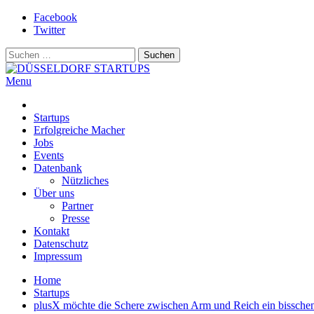
Skip
Facebook
to
Twitter
content
Suchen
nach:
Menu
DÜSSELDORF STARTUPS
Alles rund um die Startupszene bei uns in Düsseldorf und dem ganze
Startups
Erfolgreiche Macher
Jobs
Events
Datenbank
Nützliches
Über uns
Partner
Presse
Kontakt
Datenschutz
Impressum
Home
Startups
plusX möchte die Schere zwischen Arm und Reich ein bisschen