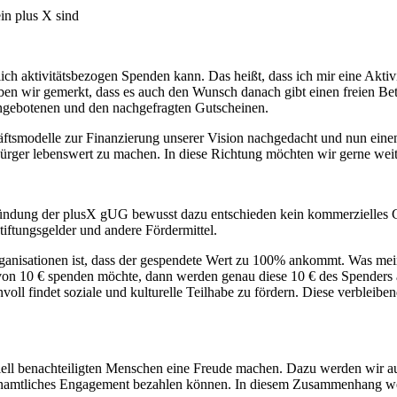
ein plus X sind
h aktivitätsbezogen Spenden kann. Das heißt, dass ich mir eine Aktivitä
en wir gemerkt, dass es auch den Wunsch danach gibt einen freien Be
ngebotenen und den nachgefragten Gutscheinen.
ftsmodelle zur Finanzierung unserer Vision nachgedacht und nun eine
d Bürger lebenswert zu machen. In diese Richtung möchten wir gerne wei
ründung der plusX gUG bewusst dazu entschieden kein kommerzielles G
iftungsgelder und andere Fördermittel.
anisationen ist, dass der gespendete Wert zu 100% ankommt. Was mei
 von 10 € spenden möchte, dann werden genau diese 10 € des Spenders
nnvoll findet soziale und kulturelle Teilhabe zu fördern. Diese verblei
ziell benachteiligten Menschen eine Freude machen. Dazu werden wir 
ehrenamtliches Engagement bezahlen können. In diesem Zusammenhang we