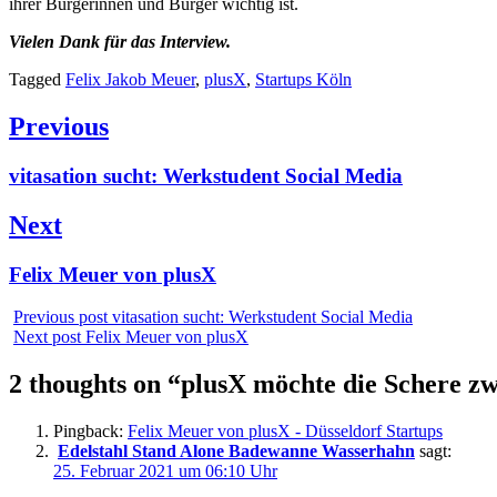
ihrer Bürgerinnen und Bürger wichtig ist.
Vielen Dank für das Interview.
Tagged
Felix Jakob Meuer
,
plusX
,
Startups Köln
Beitragsnavigation
Previous
Previous
vitasation sucht: Werkstudent Social Media
post:
Next
Next
Felix Meuer von plusX
post:
Previous post
vitasation sucht: Werkstudent Social Media
Next post
Felix Meuer von plusX
2 thoughts on “
plusX möchte die Schere zw
Pingback:
Felix Meuer von plusX - Düsseldorf Startups
Edelstahl Stand Alone Badewanne Wasserhahn
sagt:
25. Februar 2021 um 06:10 Uhr