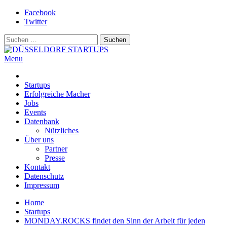
Skip
Facebook
to
Twitter
content
Suchen
nach:
Menu
DÜSSELDORF STARTUPS
Alles rund um die Startupszene bei uns in Düsseldorf und dem
ganzen Rheinland
Startups
Erfolgreiche Macher
Jobs
Events
Datenbank
Nützliches
Über uns
Partner
Presse
Kontakt
Datenschutz
Impressum
Home
Startups
MONDAY.ROCKS findet den Sinn der Arbeit für jeden