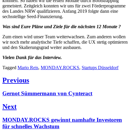
konnten. So haben wir die ersten Monate durch Bootstrapping
gemeistert. Zeitgleich konnten wir uns für zwei Förderprogramme
des Landes NRW qualifizieren. Anfang 2019 folgte dann eine
sechsstellige Seed-Finanzierung.
Was sind Eure Pläne und Ziele für die nächsten 12 Monate ?
Zum einen wird unser Team weiterwachsen. Zum anderen wollen
wir noch mehr analytische Tiefe schaffen, die UX stetig optimieren
und den Skalierungsgrad weiter ausbauen.
Vielen Dank für das Interview.
Tagged
Mario Reis
,
MONDAY.ROCKS
,
Startups Düsseldorf
Beitragsnavigation
Previous
Previous
Gernot Sümmermann von Cynteract
post:
Next
Next
MONDAY.ROCKS gewinnt namhafte Investoren
post:
für schnelles Wachstum