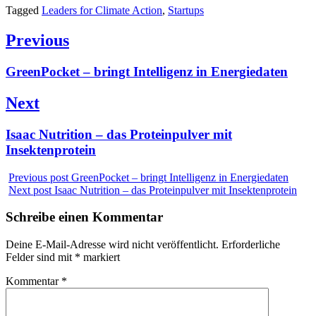
Tagged
Leaders for Climate Action
,
Startups
Beitragsnavigation
Previous
Previous
GreenPocket – bringt Intelligenz in Energiedaten
post:
Next
Next
Isaac Nutrition – das Proteinpulver mit
post:
Insektenprotein
Previous post
GreenPocket – bringt Intelligenz in Energiedaten
Next post
Isaac Nutrition – das Proteinpulver mit Insektenprotein
Schreibe einen Kommentar
Deine E-Mail-Adresse wird nicht veröffentlicht.
Erforderliche
Felder sind mit
*
markiert
Kommentar
*