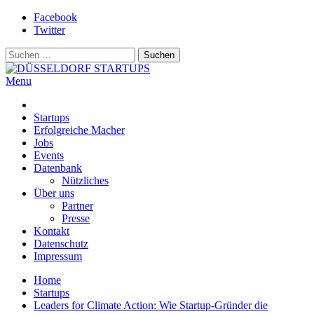
Skip
Facebook
to
Twitter
content
Suchen
nach:
Menu
DÜSSELDORF STARTUPS
Alles rund um die Startupszene bei uns in Düsseldorf und dem
ganzen Rheinland
Startups
Erfolgreiche Macher
Jobs
Events
Datenbank
Nützliches
Über uns
Partner
Presse
Kontakt
Datenschutz
Impressum
Home
Startups
Leaders for Climate Action: Wie Startup-Gründer die