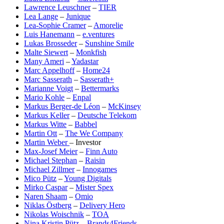
Lawrence Leuschner
–
TIER
Lea Lange
–
Junique
Lea-Sophie Cramer
–
Amorelie
Luis Hanemann
–
e.ventures
Lukas Brosseder
–
Sunshine Smile
Malte Siewert
–
Monkfish
Many Ameri
–
Yadastar
Marc Appelhoff
–
Home24
Marc Sasserath
–
Sasserath+
Marianne Voigt
–
Bettermarks
Mario Kohle
–
Enpal
Markus Berger-de Léon
–
McKinsey
Markus Keller
–
Deutsche Telekom
Markus Witte
–
Babbel
Martin Ott
–
The We Company
Martin Weber
– Investor
Max-Josef Meier
–
Finn Auto
Michael Stephan
–
Raisin
Michael Zillmer
–
Innogames
Mico Pütz
–
Young Digitals
Mirko Caspar
–
Mister Spex
Naren Shaam
–
Omio
Niklas Östberg
–
Delivery Hero
Nikolas Woischnik
–
TOA
Nina Kristin Pütz
–
Brands4Friends