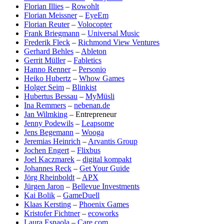
Florian Illies
–
Rowohlt
Florian Meissner
–
EyeEm
Florian Reuter
–
Volocopter
Frank Briegmann
–
Universal Music
Frederik Fleck
–
Richmond View Ventures
Gerhard Behles
–
Ableton
Gerrit Müller
–
Fabletics
Hanno Renner
–
Personio
Heiko Hubertz
–
Whow Games
Holger Seim
–
Blinkist
Hubertus Bessau
–
MyMüsli
Ina Remmers
–
nebenan.de
Jan Wilmking
– Entrepreneur
Jenny Podewils
–
Leapsome
Jens Begemann
–
Wooga
Jeremias Heinrich
–
Arvantis Group
Jochen Engert
–
Flixbus
Joel Kaczmarek
–
digital kompakt
Johannes Reck
–
Get Your Guide
Jörg Rheinboldt
–
APX
Jürgen Jaron
–
Bellevue Investments
Kai Bolik
–
GameDuell
Klaas Kersting
–
Phoenix Games
Kristofer Fichtner
–
ecoworks
Laura Esnaola
–
Care.com