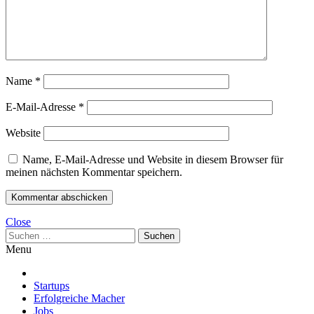
Name
*
E-Mail-Adresse
*
Website
Name, E-Mail-Adresse und Website in diesem Browser für
meinen nächsten Kommentar speichern.
Close
Suchen
nach:
Menu
Startups
Erfolgreiche Macher
Jobs