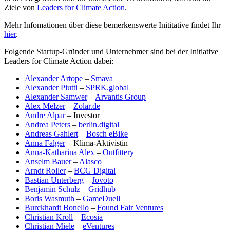
Ziele von
Leaders for Climate Action
.
Mehr Infomationen über diese bemerkenswerte Inititative findet Ihr
hier
.
Folgende Startup-Gründer und Unternehmer sind bei der Initiative
Leaders for Climate Action dabei:
Alexander Artope
–
Smava
Alexander Piutti
–
SPRK.global
Alexander Samwer
–
Arvantis Group
Alex Melzer
–
Zolar.de
Andre Alpar
– Investor
Andrea Peters
–
berlin.digital
Andreas Gahlert
–
Bosch eBike
Anna Falger
– Klima-Aktivistin
Anna-Katharina Alex
–
Outfittery
Anselm Bauer
–
Alasco
Arndt Roller
–
BCG Digital
Bastian Unterberg
–
Jovoto
Benjamin Schulz
–
Gridhub
Boris Wasmuth
–
GameDuell
Burckhardt Bonello
–
Found Fair Ventures
Christian Kroll
–
Ecosia
Christian Miele
–
eVentures