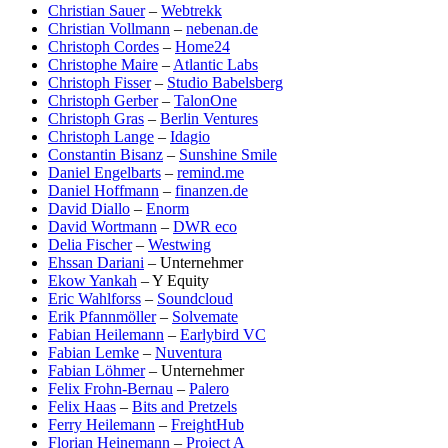
Christian Sauer
–
Webtrekk
Christian Vollmann
–
nebenan.de
Christoph Cordes
–
Home24
Christophe Maire
–
Atlantic Labs
Christoph Fisser
–
Studio Babelsberg
Christoph Gerber
–
TalonOne
Christoph Gras
–
Berlin Ventures
Christoph Lange
–
Idagio
Constantin Bisanz
–
Sunshine Smile
Daniel Engelbarts
–
remind.me
Daniel Hoffmann
–
finanzen.de
David Diallo
–
Enorm
David Wortmann
–
DWR eco
Delia Fischer
–
Westwing
Ehssan Dariani
– Unternehmer
Ekow Yankah
– Y Equity
Eric Wahlforss
–
Soundcloud
Erik Pfannmöller
–
Solvemate
Fabian Heilemann
–
Earlybird VC
Fabian Lemke
–
Nuventura
Fabian Löhmer
– Unternehmer
Felix Frohn-Bernau
–
Palero
Felix Haas
–
Bits and Pretzels
Ferry Heilemann
–
FreightHub
Florian Heinemann
–
Project A