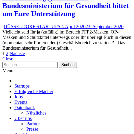
Bundesministerium für Gesundheit bittet
um Eure Unterstützung
DÜSSELDORF STARTUPS
2. April 2020
23. September 2020
Vielleicht seid Ihr ja (zufällig) im Bereich FFP2-Masken, OP-
Masken und Schutzkittel unterwegs oder Ihr überlegt Euch in diesen
(momentan sehr florierenden) Geschäftsbereich zu starten ? Das
Bundesministerium für Gesundheit...
Beitragsnavigation
1
2
Nächste
Close
Suchen
nach:
Menu
Startups
Erfolgreiche Macher
Jobs
Events
Datenbank
Nützliches
Über uns
Partner
Presse