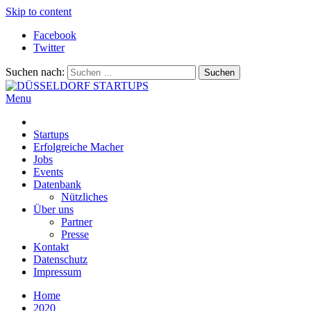
Skip to content
Facebook
Twitter
Suchen nach:
Menu
DÜSSELDORF STARTUPS
Alles rund um die Startupszene bei uns in Düsseldorf und dem
ganzen Rheinland
Startups
Erfolgreiche Macher
Jobs
Events
Datenbank
Nützliches
Über uns
Partner
Presse
Kontakt
Datenschutz
Impressum
Home
2020