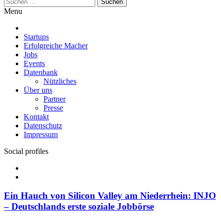
Suchen
nach:
Menu
Startups
Erfolgreiche Macher
Jobs
Events
Datenbank
Nützliches
Über uns
Partner
Presse
Kontakt
Datenschutz
Impressum
Social profiles
Facebook
Twitter
Ein Hauch von Silicon Valley am Niederrhein: INJO
– Deutschlands erste soziale Jobbörse