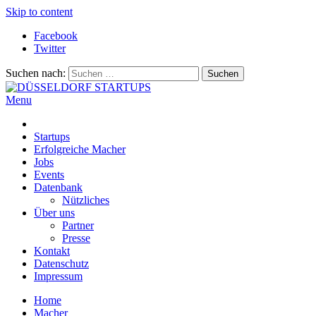
Skip to content
Facebook
Twitter
Suchen nach:
Menu
DÜSSELDORF STARTUPS
Alles rund um die Startupszene bei uns in Düsseldorf und dem
ganzen Rheinland
Startups
Erfolgreiche Macher
Jobs
Events
Datenbank
Nützliches
Über uns
Partner
Presse
Kontakt
Datenschutz
Impressum
Home
Macher